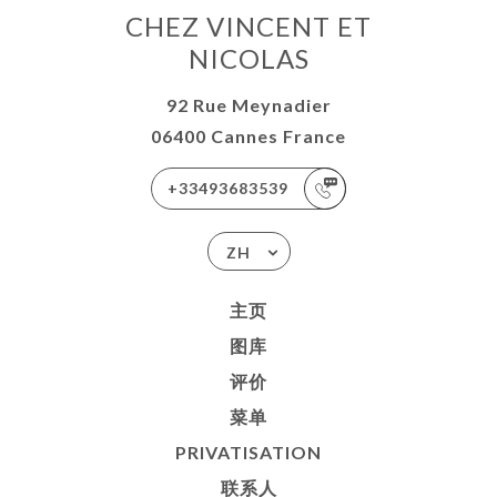
CHEZ VINCENT ET
NICOLAS
92 Rue Meynadier
06400 Cannes France
+33493683539
ZH
主页
图库
评价
菜单
PRIVATISATION
联系人