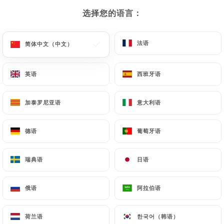
选择您的语言：
选择您的语言：
666 评论
RESTAURANT TRADITIONNEL FRANÇAIS
法语
法语
简体中文（中文）
简体中文（中文）
92 Rue Meynadier
06400 Cannes France
英语
英语
西班牙语
西班牙语
加泰罗尼亚语
加泰罗尼亚语
意大利语
意大利语
德语
德语
葡萄牙语
葡萄牙语
瑞典语
瑞典语
日语
日语
俄语
俄语
阿拉伯语
阿拉伯语
餐厅简介
荷兰语
荷兰语
한국어（韩语）
한국어（韩语）