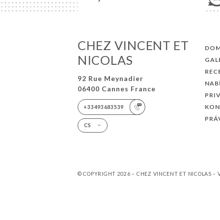
CHEZ VINCENT ET
DO
NICOLAS
GAL
REC
92 Rue Meynadier
NAB
06400 Cannes France
PRI
KON
+33493683539
PRÁ
CS
© COPYRIGHT 2026 – CHEZ VINCENT ET NICOLAS 