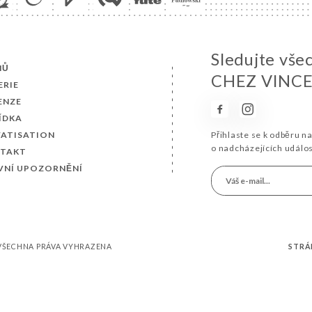
Sledujte vše
MŮ
CHEZ VINCE
ERIE
ENZE
ÍDKA
VATISATION
Přihlaste se k odběru n
o nadcházejících událo
TAKT
VNÍ UPOZORNĚNÍ
– VŠECHNA PRÁVA VYHRAZENA
STRÁ