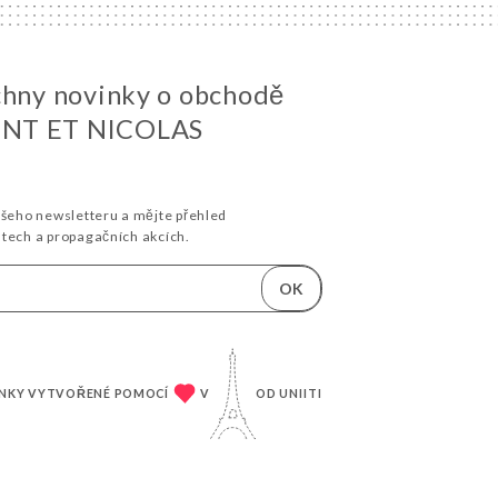
chny novinky o obchodě
NT ET NICOLAS
ašeho newsletteru a mějte přehled
stech a propagačních akcích.
OK
NKY VYTVOŘENÉ POMOCÍ
V
OD
UNIITI