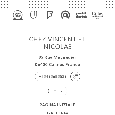
A
CHEZ VINCENT ET
E
NICOLAS
NOTA
ERIA
92 Rue Meynadier
SIONE
06400 Cannes France
NU
+33493683539
ISATION
ATTO
IT
PAGINA INIZIALE
GALLERIA