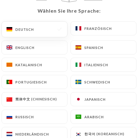
666 BEWERTUNG
Wählen Sie Ihre Sprache:
Wählen Sie Ihre Sprache:
RESTAURANT TRADITIONNEL FRANÇAIS
92 Rue Meynadier
FRANZÖSISCH
FRANZÖSISCH
DEUTSCH
DEUTSCH
06400 Cannes France
ENGLISCH
ENGLISCH
SPANISCH
SPANISCH
KATALANISCH
KATALANISCH
ITALIENISCH
ITALIENISCH
PORTUGIESISCH
PORTUGIESISCH
SCHWEDISCH
SCHWEDISCH
简体中文 (CHINESISCH)
简体中文 (CHINESISCH)
JAPANISCH
JAPANISCH
RUSSISCH
RUSSISCH
ARABISCH
ARABISCH
Über uns
한국어 (KOREANISCH)
한국어 (KOREANISCH)
NIEDERLÄNDISCH
NIEDERLÄNDISCH