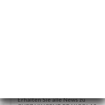
92 Rue Meynadier
06400 Cannes
France
Montag
19:00-23:00
Dienstag
19:00-23:00
Mittwoch
19:00-23:00
Donnerstag
19:00-23:00
Freitag
19:00-23:00
Samstag
19:00-23:00
Sonntag
19:00-23:00
Erhalten Sie alle News zu