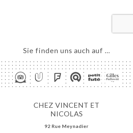
ART
VIEREN
ERIE
RTUNG
NÜ
Sie finden uns auch auf …
ISATION
TAKT
CHEZ VINCENT ET
NICOLAS
92 Rue Meynadier