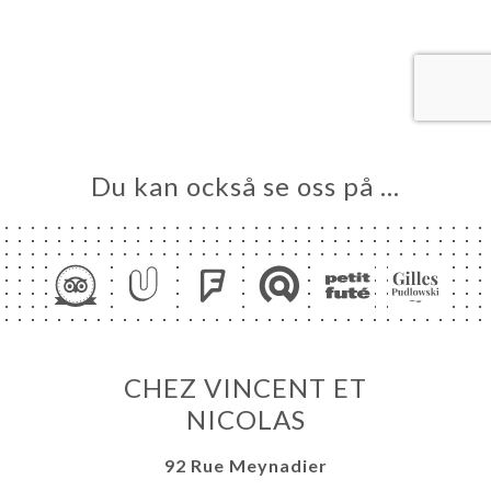
EM
KA
LERI
ÖMEN
NY
Du kan också se oss på …
ISATION
TAKT
CHEZ VINCENT ET
NICOLAS
92 Rue Meynadier