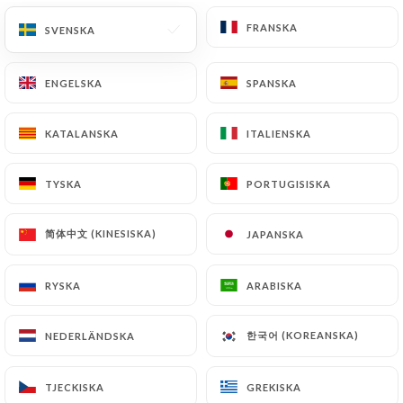
FRANSKA
FRANSKA
SVENSKA
SVENSKA
Gisella R. bedömd
G
ENGELSKA
ENGELSKA
SPANSKA
SPANSKA
5/5
Its my go to stop for when Im in Cannes
KATALANSKA
KATALANSKA
ITALIENSKA
ITALIENSKA
every year. Its always busy but there's a
good reason for it, Its a must. I always
TYSKA
TYSKA
PORTUGISISKA
PORTUGISISKA
order the beef ribs which are FANTASTIC.
Along with fries and some delicous wine,
简体中文 (KINESISKA)
简体中文 (KINESISKA)
JAPANSKA
JAPANSKA
you can't go wrong. I love this place and
will make it a point to visit at least once
RYSKA
RYSKA
ARABISKA
ARABISKA
when Im in Cannes.
06/07/2026
•
01:26
한국어 (KOREANSKA)
한국어 (KOREANSKA)
NEDERLÄNDSKA
NEDERLÄNDSKA
Évelyne C. bedömd
É
TJECKISKA
TJECKISKA
GREKISKA
GREKISKA
4/5