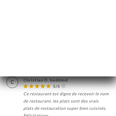
Helen H. bedömd
H
5/5
Delicious meal and fantastic service
11/06/2026
•
08:30
gautier A. bedömd
G
5/5
06/06/2026
•
08:34
Christian D. bedömd
C
5/5
Ce restaurant est digne de recevoir le nom
de restaurant, les plats sont des vrais
plats de restauration super bien cuisinés.
Félicitations