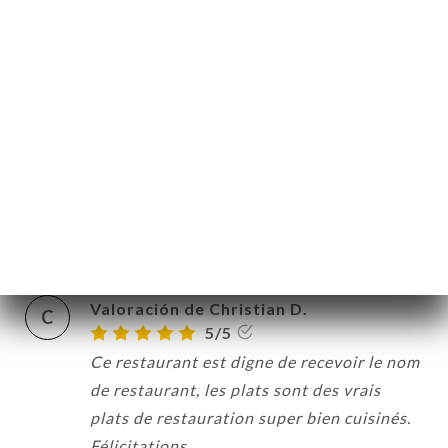
Valoración de Helen H.
H
5/5
Delicious meal and fantastic service
11/06/2026
•
08:30
Valoración de gautier A.
G
5/5
06/06/2026
•
08:34
Valoración de Christian D.
C
5/5
Ce restaurant est digne de recevoir le nom
de restaurant, les plats sont des vrais
plats de restauration super bien cuisinés.
Félicitations