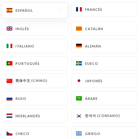
FRANCÉS
FRANCÉS
ESPAÑOL
ESPAÑOL
Valoración de Gisella R.
G
INGLÉS
INGLÉS
CATALÁN
CATALÁN
5/5
Its my go to stop for when Im in Cannes
ITALIANO
ITALIANO
ALEMÁN
ALEMÁN
every year. Its always busy but there's a
good reason for it, Its a must. I always
PORTUGUÉS
PORTUGUÉS
SUECO
SUECO
order the beef ribs which are FANTASTIC.
Along with fries and some delicous wine,
简体中文 (CHINO)
简体中文 (CHINO)
JAPONÉS
JAPONÉS
you can't go wrong. I love this place and
will make it a point to visit at least once
RUSO
RUSO
ÁRABE
ÁRABE
when Im in Cannes.
06/07/2026
•
01:26
한국어 (COREANO)
한국어 (COREANO)
NEERLANDÉS
NEERLANDÉS
Valoración de Évelyne C.
É
CHECO
CHECO
GRIEGO
GRIEGO
4/5