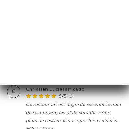
Helen H. classificado
H
5/5
Delicious meal and fantastic service
11/06/2026
•
08:30
gautier A. classificado
G
5/5
06/06/2026
•
08:34
Christian D. classificado
C
5/5
Ce restaurant est digne de recevoir le nom
de restaurant, les plats sont des vrais
plats de restauration super bien cuisinés.
Félicitations