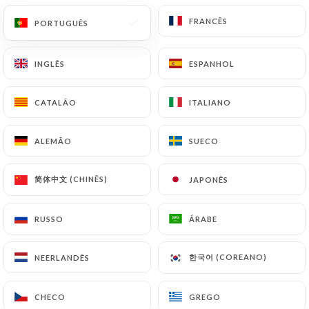
FRANCÊS
FRANCÊS
PORTUGUÊS
PORTUGUÊS
Gisella R. classificado
G
INGLÊS
INGLÊS
ESPANHOL
ESPANHOL
5/5
Its my go to stop for when Im in Cannes
CATALÃO
CATALÃO
ITALIANO
ITALIANO
every year. Its always busy but there's a
good reason for it, Its a must. I always
ALEMÃO
ALEMÃO
SUECO
SUECO
order the beef ribs which are FANTASTIC.
Along with fries and some delicous wine,
简体中文 (CHINÊS)
简体中文 (CHINÊS)
JAPONÊS
JAPONÊS
you can't go wrong. I love this place and
will make it a point to visit at least once
RUSSO
RUSSO
ÁRABE
ÁRABE
when Im in Cannes.
06/07/2026
•
01:26
한국어 (COREANO)
한국어 (COREANO)
NEERLANDÊS
NEERLANDÊS
Évelyne C. classificado
É
CHECO
CHECO
GREGO
GREGO
4/5