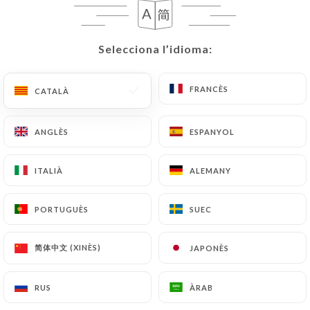
CA
MENÚ
Selecciona l’idioma:
Selecciona l’idioma:
FRANCÈS
FRANCÈS
CATALÀ
CATALÀ
ANGLÈS
ANGLÈS
ESPANYOL
ESPANYOL
/
INICI
RESSENYES
Ressenyes
ITALIÀ
ITALIÀ
ALEMANY
ALEMANY
PORTUGUÈS
PORTUGUÈS
SUEC
SUEC
655 ressenyes a Uniiti
简体中文 (XINÈS)
简体中文 (XINÈS)
JAPONÈS
JAPONÈS
4.6 / 5
RUS
RUS
ÀRAB
ÀRAB
Ressenyes 100 % reals i verificades.