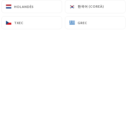
한국어 (COREÀ)
한국어 (COREÀ)
HOLANDÈS
HOLANDÈS
Reginald De Guillebon valoració
TXEC
TXEC
GREC
GREC
RDG
5/5
Très bon et bon accueil
23/05/2026
•
09:23
Simon Gabriele valoració
SG
5/5
17/05/2026
•
07:19
Brian Sweet valoració
BS
5/5
Always a must dine when in Cannes... one
of the best in the city. food and service are
top shelf!