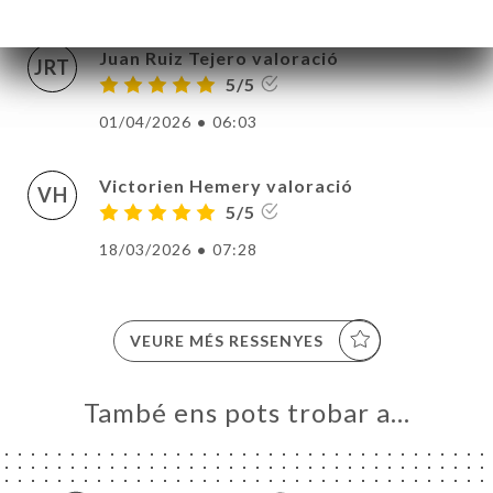
Juan Ruiz Tejero valoració
JRT
5/5
01/04/2026
•
06:03
Victorien Hemery valoració
VH
5/5
18/03/2026
•
07:28
VEURE MÉS RESSENYES
També ens pots trobar a…