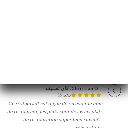
Helen H. كان تصنيفه
H
5/5
Delicious meal and fantastic service
08:30
•
11/06/2026
gautier A. كان تصنيفه
G
5/5
08:34
•
06/06/2026
Christian D. كان تصنيفه
C
5/5
Ce restaurant est digne de recevoir le nom
de restaurant, les plats sont des vrais plats
de restauration super bien cuisinés.
Félicitations