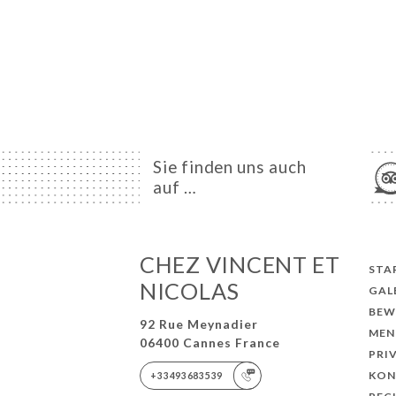
Sie finden uns auch
auf …
CHEZ VINCENT ET
STA
NICOLAS
GAL
BEW
92 Rue Meynadier
MEN
06400 Cannes France
PRI
KON
+33493683539