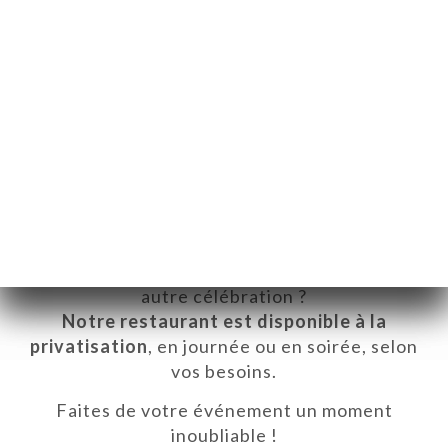
✦✦✦✦✦✦✦✦✦✦✦✦✦
Vous cherchez un lieu chaleureux et unique
pour organiser un anniversaire, un repas
d’entreprise, un mariage intimiste ou toute
autre célébration ?
Notre restaurant est disponible à la
privatisation
, en journée ou en soirée, selon
vos besoins.
Faites de votre événement un moment
inoubliable !