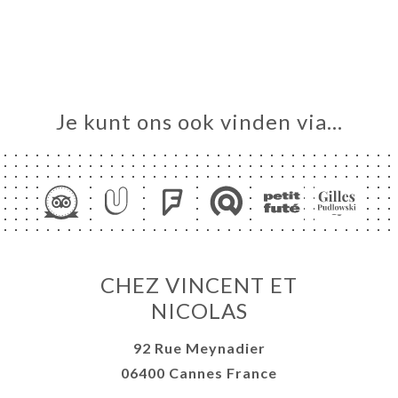
ME
VEREN
ERIJ
IEW
Je kunt ons ook vinden via…
NU
ISATION
TACT
CHEZ VINCENT ET
NICOLAS
92 Rue Meynadier
06400 Cannes France