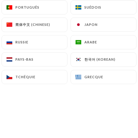
PORTUGUÊS
PORTUGUÊS
SUÉDOIS
SUÉDOIS
简体中文 (CHINESE)
简体中文 (CHINESE)
JAPON
JAPON
RUSSIE
RUSSIE
ARABE
ARABE
한국어 (KOREAN)
한국어 (KOREAN)
PAYS-BAS
PAYS-BAS
TCHÉQUIE
TCHÉQUIE
GRECQUE
GRECQUE