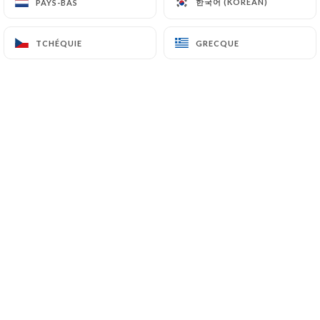
한국어 (KOREAN)
한국어 (KOREAN)
PAYS-BAS
PAYS-BAS
TCHÉQUIE
TCHÉQUIE
GRECQUE
GRECQUE
Chez Vincent et Nicolas
au 92 rue
Meynadier, c’est l’adresse gourmande qu’on
se refile de bouche à oreille. L’atmosphère y
est tout ce qu’il y a de plus cosy. La
décoration, de bric et de broc «
so vintage
»
jusqu’aux nappes à carreaux, a été composée
avec goût. Personnel, musique lounge,
l’ambiance y sont bienveillants, toute à
l’image de Vincent Combel le maître des
lieux. La coquette terrasse au pied du Suquet
a ses habitués