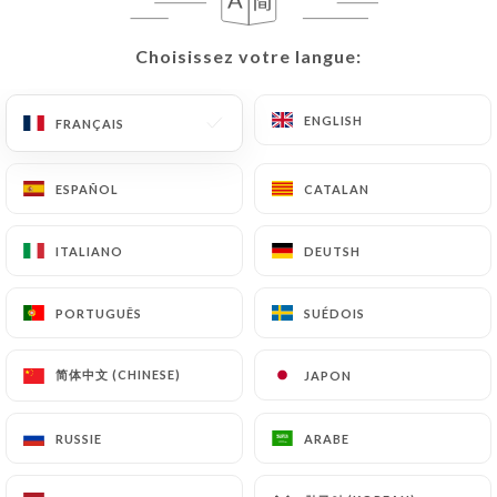
666 AVIS
Choisissez votre langue:
Choisissez votre langue:
RESTAURANT TRADITIONNEL FRANÇAIS
92 Rue Meynadier
ENGLISH
ENGLISH
FRANÇAIS
FRANÇAIS
06400 Cannes France
ESPAÑOL
ESPAÑOL
CATALAN
CATALAN
ITALIANO
ITALIANO
DEUTSH
DEUTSH
PORTUGUÊS
PORTUGUÊS
SUÉDOIS
SUÉDOIS
简体中文 (CHINESE)
简体中文 (CHINESE)
JAPON
JAPON
RUSSIE
RUSSIE
ARABE
ARABE
Qui sommes nous?