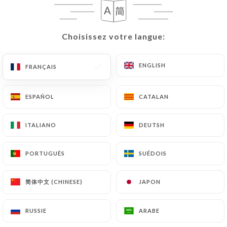
Sans Alcool
Le Saint Marcellin entier au lait de vache
Choisissez votre langue:
Choisissez votre langue:
pasteurisé », environ 80 g d’évidence pour finir
le vin rouge (… ou pas !)
ENGLISH
ENGLISH
FRANÇAIS
FRANÇAIS
Les Churros maison, Nutella et Guimauve
ESPAÑOL
ESPAÑOL
CATALAN
CATALAN
Assiette de fromages (Camembert AOC,
Roquefort et fromage de chèvre)
ITALIANO
ITALIANO
DEUTSH
DEUTSH
Le café gourmand
PORTUGUÊS
PORTUGUÊS
SUÉDOIS
SUÉDOIS
Les énormes profiteroles maison au chocolat
简体中文 (CHINESE)
简体中文 (CHINESE)
JAPON
JAPON
chaud
RUSSIE
RUSSIE
ARABE
ARABE
Jolie tarte “Tatin”, glace à la vanille