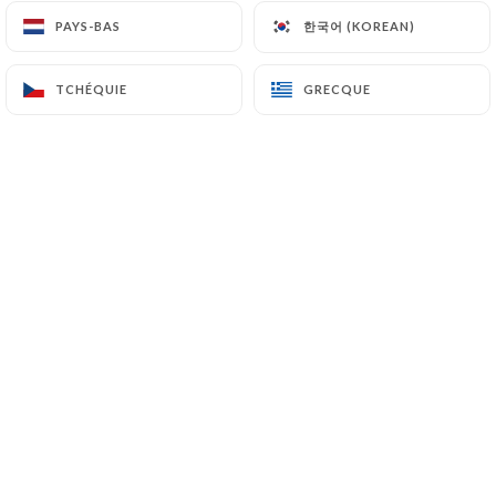
한국어 (KOREAN)
한국어 (KOREAN)
PAYS-BAS
PAYS-BAS
L’incontournable crème caramel maison
TCHÉQUIE
TCHÉQUIE
GRECQUE
GRECQUE
Le Retour de l’irrésistible moelleux au
chocolat, servi chaud et coulant
Trilogie de crèmes brûlées (vanille, café et
chocolat)
Millefeuille aux framboises maison
Assortiment de sorbets (citron, mandarine et
poire)
Avec Alcool
Petits babas, bouteille entière de rhum